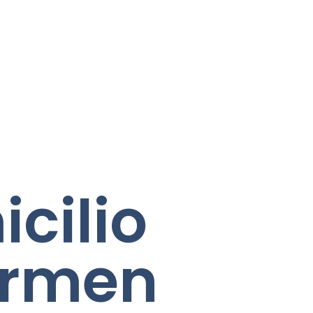
cilio
armen