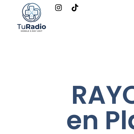
RAYO
en P