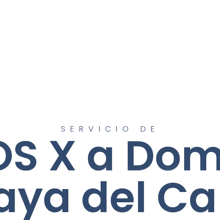
SERVICIO DE
S X a Domi
laya del C