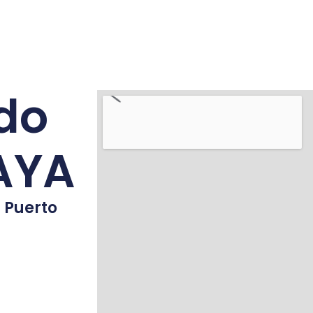
do
MAYA
 Puerto